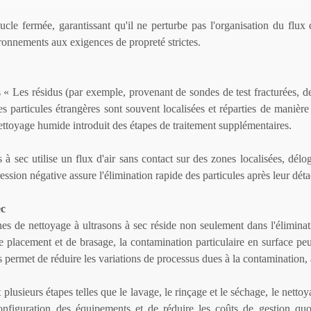
 fermée, garantissant qu'il ne perturbe pas l'organisation du flux d'ai
ronnements aux exigences de propreté strictes.
s
«
Les résidus (par exemple, provenant de sondes de test fracturées, de
particules étrangères sont souvent localisées et réparties de manière i
nettoyage humide introduit des étapes de traitement supplémentaires.
à sec utilise un flux d'air sans contact sur des zones localisées, dél
ression négative assure l'élimination rapide des particules après leur dé
ec
nes de nettoyage à ultrasons à sec réside non seulement dans l'élimin
 de placement et de brasage, la contamination particulaire en surface p
s permet de réduire les variations de processus dues à la contamination, 
sieurs étapes telles que le lavage, le rinçage et le séchage, le nettoy
configuration des équipements et de réduire les coûts de gestion quo