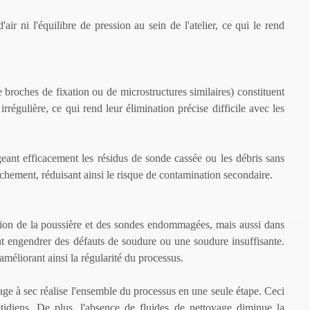
r ni l'équilibre de pression au sein de l'atelier, ce qui le rend
 broches de fixation ou de microstructures similaires) constituent
rrégulière, ce qui rend leur élimination précise difficile avec les
ogeant efficacement les résidus de sonde cassée ou les débris sans
tachement, réduisant ainsi le risque de contamination secondaire.
ation de la poussière et des sondes endommagées, mais aussi dans
eut engendrer des défauts de soudure ou une soudure insuffisante.
améliorant ainsi la régularité du processus.
age à sec réalise l'ensemble du processus en une seule étape. Ceci
tidiens. De plus, l'absence de fluides de nettoyage diminue la