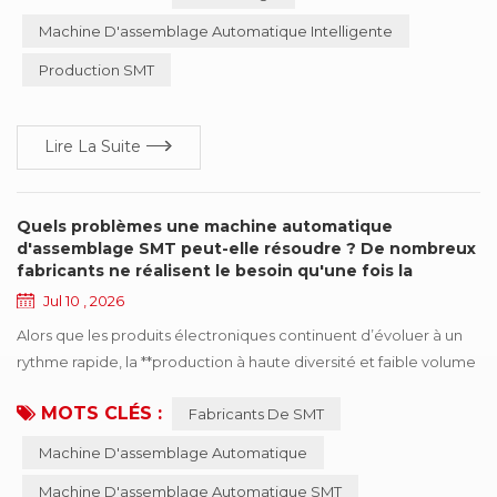
les changements de bobines sont devenus une partie courante
Machine D'assemblage Automatique Intelligente
des opérations quotidiennes, faisant du processus d'épissage de
Production SMT
bande un facteur de plus en plus ...
Lire La Suite
Quels problèmes une machine automatique
d'assemblage SMT peut-elle résoudre ? De nombreux
fabricants ne réalisent le besoin qu'une fois la
production développée
Jul 10 , 2026
Alors que les produits électroniques continuent d’évoluer à un
rythme rapide, la **production à haute diversité et faible volume
(HMLV)** est devenue la norme pour un nombre croissant de
MOTS CLÉS :
Fabricants De SMT
fabricants SMT. Parallèlement, les cycles de vie des produits plus
courts et l’accélération du traitement des commandes ont
Machine D'assemblage Automatique
entraîné des **changements de bobines** plus fréquents sur les
Machine D'assemblage Automatique SMT
lignes de production SMT. ...