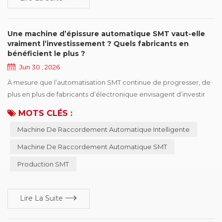
Une machine d’épissure automatique SMT vaut-elle
vraiment l’investissement ? Quels fabricants en
bénéficient le plus ?
Jun 30 , 2026
À mesure que l’automatisation SMT continue de progresser, de
plus en plus de fabricants d’électronique envisagent d’investir
dans des **machines automatiques d’épissurage SMT**.
MOTS CLÉS :
Cependant, avant de prendre une décision d’achat, de
Machine De Raccordement Automatique Intelligente
nombreux fabricants se posent la même question: Une machine
d’épissurage automatique est-elle vraiment nécessaire ? La
Machine De Raccordement Automatique SMT
réponse dépend de votre environnement de productio...
Production SMT
Lire La Suite