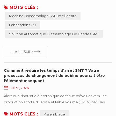
matériaux et est donc souvent négligé dans la gestion
MOTS CLÉS :
quotidienne de la production. Cependant, à mesure que la
Machine D'assemblage SMT Intelligente
fabrication électronique continue d'évoluer vers une vitesse
plus élevée et une plus grande précision, davantage de
Fabrication SMT
fabricants accordent une attention accrue à la qualité de l'ass...
Solution Automatique D'assemblage De Bandes SMT
Lire La Suite
Comment réduire les temps d'arrêt SMT ? Votre
processus de changement de bobine pourrait être
l'élément manquant
Jul 19 , 2026
Alors que l'industrie électronique continue d'évoluer vers une
production à forte diversité et faible volume (HMLV), SMT les
fabricants gèrent une variété croissante de produits et des
MOTS CLÉS :
Assemblage
changements de production plus fréquents. En conséquence,