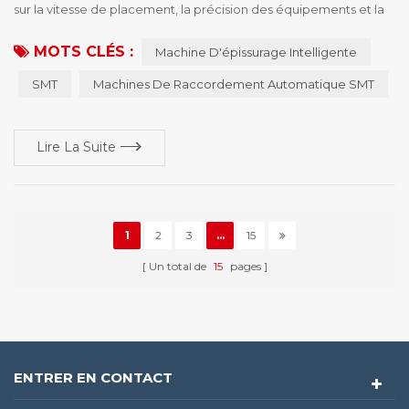
sur la vitesse de placement, la précision des équipements et la
qualité des produits. Cependant, les temps d’arrêt causés par
MOTS CLÉS :
Machine D'épissurage Intelligente
les changements de bobines peuvent également avoir un
impact significatif sur l’efficacité globale de la production. À
SMT
Machines De Raccordement Automatique SMT
mesure que le secteur continue de s’orienter vers une
fabrication à forte variété et faible v...
Lire La Suite
1
2
3
...
15
Un total de
15
pages
ENTRER EN CONTACT