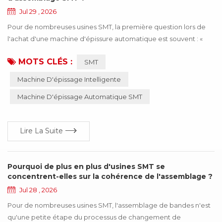
Jul 29 , 2026
Pour de nombreuses usines SMT, la première question lors de
l'achat d'une machine d'épissure automatique est souvent : «
Combien coûte cette machine ? » Le prix est certainement un
MOTS CLÉS :
SMT
élément important à prendre en compte. Cependant, se
concentrer uniquement sur le coût d'achat tout en négligeant la
Machine D'épissage Intelligente
question de savoir si l'équipement correspond réellement à vos
Machine D'épissage Automatique SMT
exigences de production peut entraîner ...
Lire La Suite
Pourquoi de plus en plus d'usines SMT se
concentrent-elles sur la cohérence de l'assemblage ?
Jul 28 , 2026
Pour de nombreuses usines SMT, l'assemblage de bandes n'est
qu'une petite étape du processus de changement de