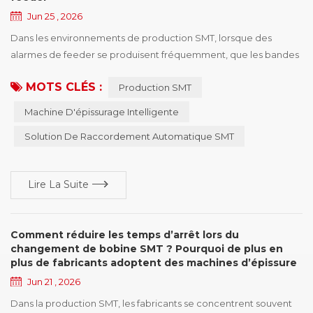
Jun 25 , 2026
Dans les environnements de production SMT, lorsque des
alarmes de feeder se produisent fréquemment, que les bandes
porteuses ne passent pas correctement dans le feeder ou que
MOTS CLÉS :
Production SMT
les machines de placement connaissent des arrêts inattendus,
les ingénieurs commencent souvent à dépanner le feeder lui-
Machine D'épissurage Intelligente
même, les paramètres de la machine ou même l’équipement
Solution De Raccordement Automatique SMT
de placement. Cependant, il existe un autre facte...
Lire La Suite
Comment réduire les temps d’arrêt lors du
changement de bobine SMT ? Pourquoi de plus en
plus de fabricants adoptent des machines d’épissure
automatique
Jun 21 , 2026
Dans la production SMT, les fabricants se concentrent souvent