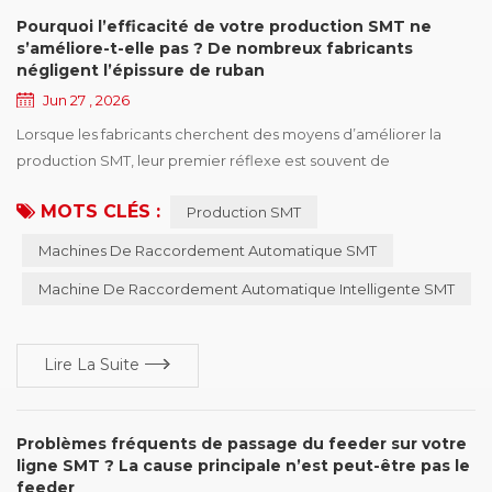
Pourquoi l’efficacité de votre production SMT ne
s’améliore-t-elle pas ? De nombreux fabricants
négligent l’épissure de ruban
Jun 27 , 2026
Lorsque les fabricants cherchent des moyens d’améliorer la
production SMT, leur premier réflexe est souvent de
moderniser les machines de placement, d’optimiser les
MOTS CLÉS :
Production SMT
programmes de production ou d’ajuster les plannings de
production. Cependant, même si les équipements deviennent
Machines De Raccordement Automatique SMT
plus rapides et plus avancés, de nombreuses usines constatent
Machine De Raccordement Automatique Intelligente SMT
encore que l’efficacité de production est inférieure aux att...
Lire La Suite
Problèmes fréquents de passage du feeder sur votre
ligne SMT ? La cause principale n’est peut-être pas le
feeder