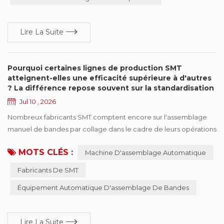
Lire La Suite
Pourquoi certaines lignes de production SMT
atteignent-elles une efficacité supérieure à d'autres
? La différence repose souvent sur la standardisation
de l'assemblage de bandes
Jul 10 , 2026
Nombreux fabricants SMT comptent encore sur l'assemblage
manuel de bandes par collage dans le cadre de leurs opérations
de production quotidiennes. Même lorsque les usines utilisent le
MOTS CLÉS :
Machine D'assemblage Automatique
même modèle de production, des machines de placement
similaires et même les mêmes marques de chargeurs, certaines
Fabricants De SMT
lignes de production maintiennent des performances stables
Équipement Automatique D'assemblage De Bandes
tandis que d'autres connaissent fréquemmen...
Lire La Suite