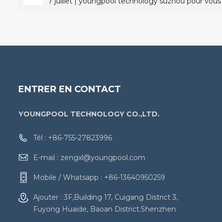
7 juillet | youngpool technology suzhou pour vous
ENTRER EN CONTACT
YOUNGPOOL TECHNOLOGY CO.,LTD.
Tél :
+86-755-27823996
E-mail :
zengxl@youngpool.com
Mobile / Whatsapp :
+86-13640950259
Ajouter : 3F,Building 17, Cuigang District 3,
Fuyong Huaide, Baoan District.Shenzhen