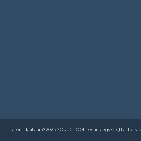
droits dauteur © 2026 YOUNGPOOL Technology Co.,Ltd. Tous les