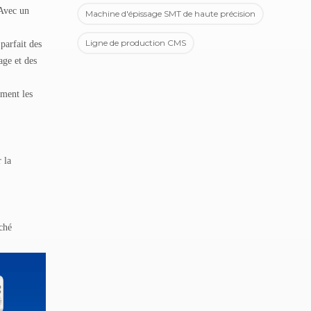
 Avec un
Machine d'épissage SMT de haute précision
Ligne de production CMS
parfait des
age et des
ement les
 la
ché