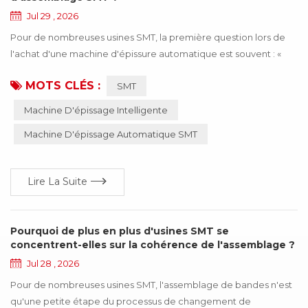
Jul 29 , 2026
Pour de nombreuses usines SMT, la première question lors de
l'achat d'une machine d'épissure automatique est souvent : «
Combien coûte cette machine ? » Le prix est certainement un
MOTS CLÉS :
SMT
élément important à prendre en compte. Cependant, se
concentrer uniquement sur le coût d'achat tout en négligeant la
Machine D'épissage Intelligente
question de savoir si l'équipement correspond réellement à vos
Machine D'épissage Automatique SMT
exigences de production peut entraîner ...
Lire La Suite
Pourquoi de plus en plus d'usines SMT se
concentrent-elles sur la cohérence de l'assemblage ?
Jul 28 , 2026
Pour de nombreuses usines SMT, l'assemblage de bandes n'est
qu'une petite étape du processus de changement de