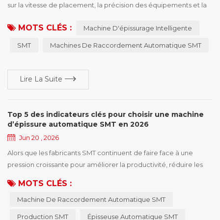
sur la vitesse de placement, la précision des équipements et la
qualité des produits. Cependant, les temps d’arrêt causés par
MOTS CLÉS :
Machine D'épissurage Intelligente
les changements de bobines peuvent également avoir un
impact significatif sur l’efficacité globale de la production. À
SMT
Machines De Raccordement Automatique SMT
mesure que le secteur continue de s’orienter vers une
fabrication à forte variété et faible v...
Lire La Suite
Top 5 des indicateurs clés pour choisir une machine
d’épissure automatique SMT en 2026
Jun 20 , 2026
Alors que les fabricants SMT continuent de faire face à une
pression croissante pour améliorer la productivité, réduire les
temps d’arrêt et optimiser l’utilisation de la main-d’œuvre, la
MOTS CLÉS :
demande pour les solutions de machine de raccordement
Machine De Raccordement Automatique SMT
automatique SMT a fortement augmenté. Les changements de
bobines se produisent d’innombrables fois tout au long du
Production SMT
Épisseuse Automatique SMT