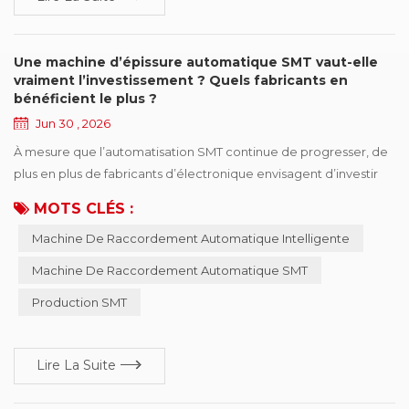
Une machine d’épissure automatique SMT vaut-elle
vraiment l’investissement ? Quels fabricants en
bénéficient le plus ?
Jun 30 , 2026
À mesure que l’automatisation SMT continue de progresser, de
plus en plus de fabricants d’électronique envisagent d’investir
dans des **machines automatiques d’épissurage SMT**.
MOTS CLÉS :
Cependant, avant de prendre une décision d’achat, de
Machine De Raccordement Automatique Intelligente
nombreux fabricants se posent la même question: Une machine
d’épissurage automatique est-elle vraiment nécessaire ? La
Machine De Raccordement Automatique SMT
réponse dépend de votre environnement de productio...
Production SMT
Lire La Suite