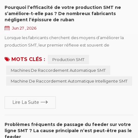
Pourquoi l’efficacité de votre production SMT ne
s’améliore-t-elle pas ? De nombreux fabricants
négligent l’épissure de ruban
Jun 27 , 2026
Lorsque les fabricants cherchent des moyens d’améliorer la
production SMT, leur premier réflexe est souvent de
moderniser les machines de placement, d’optimiser les
MOTS CLÉS :
Production SMT
programmes de production ou d’ajuster les plannings de
production. Cependant, même si les équipements deviennent
Machines De Raccordement Automatique SMT
plus rapides et plus avancés, de nombreuses usines constatent
Machine De Raccordement Automatique Intelligente SMT
encore que l’efficacité de production est inférieure aux att...
Lire La Suite
Problèmes fréquents de passage du feeder sur votre
ligne SMT ? La cause principale n’est peut-être pas le
feeder