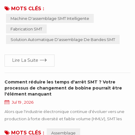
matériaux et est donc souvent négligé dans la gestion
MOTS CLÉS :
quotidienne de la production. Cependant, à mesure que la
Machine D'assemblage SMT Intelligente
fabrication électronique continue d'évoluer vers une vitesse
plus élevée et une plus grande précision, davantage de
Fabrication SMT
fabricants accordent une attention accrue à la qualité de l'ass...
Solution Automatique D'assemblage De Bandes SMT
Lire La Suite
Comment réduire les temps d'arrêt SMT ? Votre
processus de changement de bobine pourrait être
l'élément manquant
Jul 19 , 2026
Alors que l'industrie électronique continue d'évoluer vers une
production à forte diversité et faible volume (HMLV), SMT les
fabricants gèrent une variété croissante de produits et des
MOTS CLÉS :
Assemblage
changements de production plus fréquents. En conséquence,