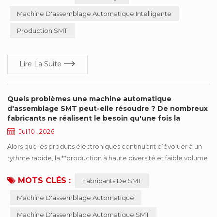
les changements de bobines sont devenus une partie courante
Machine D'assemblage Automatique Intelligente
des opérations quotidiennes, faisant du processus d'épissage de
Production SMT
bande un facteur de plus en plus ...
Lire La Suite
Quels problèmes une machine automatique
d'assemblage SMT peut-elle résoudre ? De nombreux
fabricants ne réalisent le besoin qu'une fois la
production développée
Jul 10 , 2026
Alors que les produits électroniques continuent d’évoluer à un
rythme rapide, la **production à haute diversité et faible volume
(HMLV)** est devenue la norme pour un nombre croissant de
MOTS CLÉS :
Fabricants De SMT
fabricants SMT. Parallèlement, les cycles de vie des produits plus
courts et l’accélération du traitement des commandes ont
Machine D'assemblage Automatique
entraîné des **changements de bobines** plus fréquents sur les
Machine D'assemblage Automatique SMT
lignes de production SMT. ...