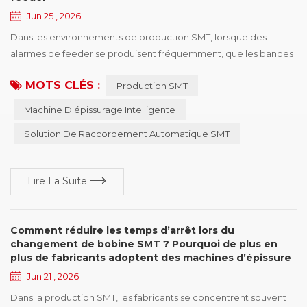
Jun 25 , 2026
Dans les environnements de production SMT, lorsque des
alarmes de feeder se produisent fréquemment, que les bandes
porteuses ne passent pas correctement dans le feeder ou que
MOTS CLÉS :
Production SMT
les machines de placement connaissent des arrêts inattendus,
les ingénieurs commencent souvent à dépanner le feeder lui-
Machine D'épissurage Intelligente
même, les paramètres de la machine ou même l’équipement
Solution De Raccordement Automatique SMT
de placement. Cependant, il existe un autre facte...
Lire La Suite
Comment réduire les temps d’arrêt lors du
changement de bobine SMT ? Pourquoi de plus en
plus de fabricants adoptent des machines d’épissure
automatique
Jun 21 , 2026
Dans la production SMT, les fabricants se concentrent souvent