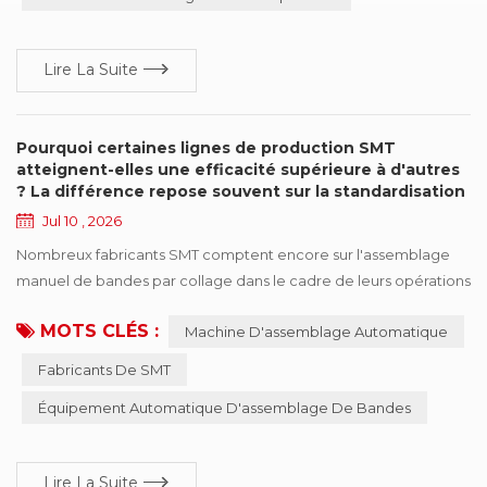
Lire La Suite
Pourquoi certaines lignes de production SMT
atteignent-elles une efficacité supérieure à d'autres
? La différence repose souvent sur la standardisation
de l'assemblage de bandes
Jul 10 , 2026
Nombreux fabricants SMT comptent encore sur l'assemblage
manuel de bandes par collage dans le cadre de leurs opérations
de production quotidiennes. Même lorsque les usines utilisent le
MOTS CLÉS :
Machine D'assemblage Automatique
même modèle de production, des machines de placement
similaires et même les mêmes marques de chargeurs, certaines
Fabricants De SMT
lignes de production maintiennent des performances stables
Équipement Automatique D'assemblage De Bandes
tandis que d'autres connaissent fréquemmen...
Lire La Suite