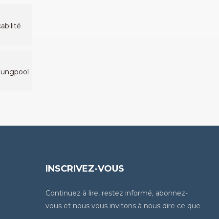
abilité
Youngpool
INSCRIVEZ-VOUS
Continuez à lire, restez informé, abonnez-
vous et nous vous invitons à nous dire ce que
vous en pensez.