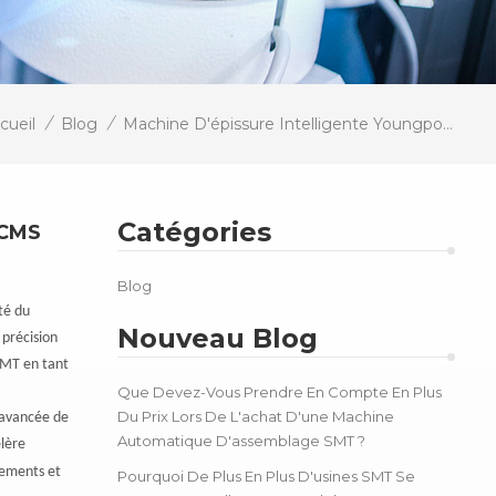
/
/
cueil
Blog
Machine D'épissure Intelligente Youngpool : Une Solution Performante Pour La Production CMS
Catégories
 CMS
Blog
té du
Nouveau Blog
 précision
 SMT en tant
Que Devez-Vous Prendre En Compte En Plus
Du Prix Lors De L'achat D'une Machine
 avancée de
Automatique D'assemblage SMT ?
élère
pements et
Pourquoi De Plus En Plus D'usines SMT Se