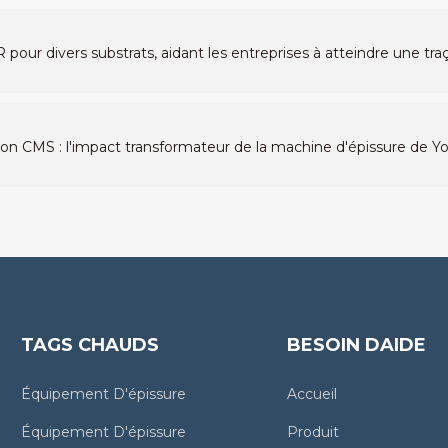
r divers substrats, aidant les entreprises à atteindre une traç
ion CMS : l'impact transformateur de la machine d'épissure de 
TAGS CHAUDS
BESOIN DAIDE
Équipement D'épissure
Accueil
Équipement D'épissure
Produit