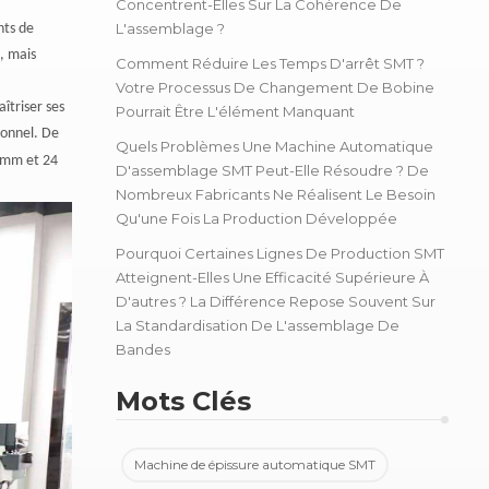
Concentrent-Elles Sur La Cohérence De
L'assemblage ?
nts de
, mais
Comment Réduire Les Temps D'arrêt SMT ?
Votre Processus De Changement De Bobine
îtriser ses
Pourrait Être L'élément Manquant
sonnel. De
Quels Problèmes Une Machine Automatique
 mm et 24
D'assemblage SMT Peut-Elle Résoudre ? De
Nombreux Fabricants Ne Réalisent Le Besoin
Qu'une Fois La Production Développée
Pourquoi Certaines Lignes De Production SMT
Atteignent-Elles Une Efficacité Supérieure À
D'autres ? La Différence Repose Souvent Sur
La Standardisation De L'assemblage De
Bandes
Mots Clés
Machine de épissure automatique SMT