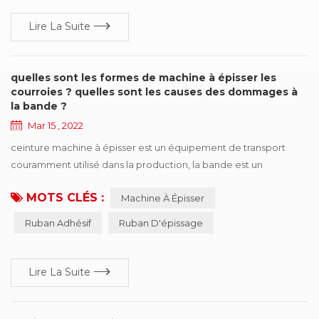
professionnel pour la ligne de consommation au...
Lire La Suite
quelles sont les formes de machine à épisser les
courroies ? quelles sont les causes des dommages à
la bande ?
Mar 15 , 2022
ceinture machine à épisser est un équipement de transport
couramment utilisé dans la production, la bande est un
composant important, mais aussi l'une des pièces les plus
MOTS CLÉS :
Machine À Épisser
chères, une fois le ruban apparaît sous diverses formes de
dommages, affectera le fonctionnement efficace de la
Ruban Adhésif
Ruban D'épissage
production. cet article résume six types de formes courantes de
dommages, et propose des suggestions d'amélioration s...
Lire La Suite