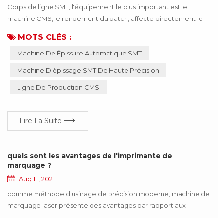
Corps de ligne SMT, l'équipement le plus important est le
machine CMS, le rendement du patch, affecte directement le
produit peut être utilisé ! Si le mauvais matériau ou un matériau
MOTS CLÉS :
inexact, entraînant un fonctionnement anormal de la machine
Machine De Épissure Automatique SMT
SMT, l'ensemble du produit cessera de fonctionner, ce qui
entraînera de nombreuses pertes pour l'entreprise, ces pertes
Machine D'épissage SMT De Haute Précision
peuvent être évitées grâce à la mise ...
Ligne De Production CMS
Lire La Suite
quels sont les avantages de l'imprimante de
marquage ?
Aug 11 , 2021
comme méthode d'usinage de précision moderne, machine de
marquage laser présente des avantages par rapport aux
méthodes d'usinage traditionnelles telles que l'impression, la