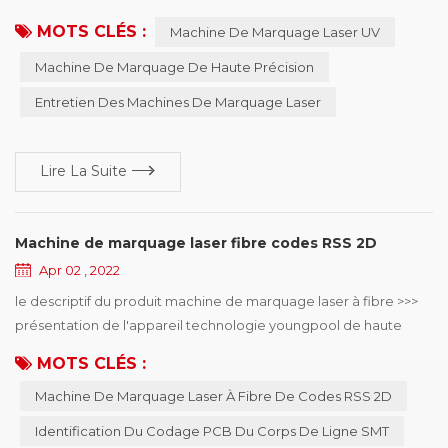
de machine de marquage laser UV rendra la machine instable,
MOTS CLÉS :
Machine De Marquage Laser UV
sujette aux pannes. par conséquent, un entretien et une
inspection réguliers doivent être effectués pour garantir la
Machine De Marquage De Haute Précision
précision de marquage de la machine de marquage et
Entretien Des Machines De Marquage Laser
prolonger la durée de vie de la machine. mach...
Lire La Suite
Machine de marquage laser fibre codes RSS 2D
Apr 02 , 2022
le descriptif du produit machine de marquage laser à fibre >>>
présentation de l'appareil technologie youngpool de haute
qualité machine de marquage laser à fibre , principalement
MOTS CLÉS :
utilisé dans identification de codage de carte PCB de corps de
Machine De Marquage Laser À Fibre De Codes RSS 2D
ligne de smt , peut choisir le codage en ligne ou hors ligne,
diamètre de point minimum du laser de 15μm, peut résoudre le
Identification Du Codage PCB Du Corps De Ligne SMT
téléphone mobile, l'élect...