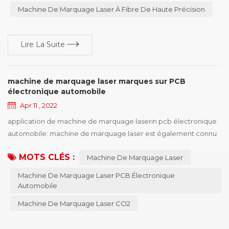
Machine De Marquage Laser À Fibre De Haute Précision
Lire La Suite
machine de marquage laser marques sur PCB
électronique automobile
Apr 11 , 2022
application de machine de marquage laserin pcb électronique
automobile: machine de marquage laser est également connu
sous le nom de machine de marquage laser , machine de
MOTS CLÉS :
Machine De Marquage Laser
codage laser, machine de marquage laser, machine de
marquage laser, machine de marquage laser, équipement de
Machine De Marquage Laser PCB Électronique
marquage laser et ainsi de suite, la machine de marquage laser
Automobile
a plusieurs types de machine, et les caractéristiques de...
Machine De Marquage Laser CO2