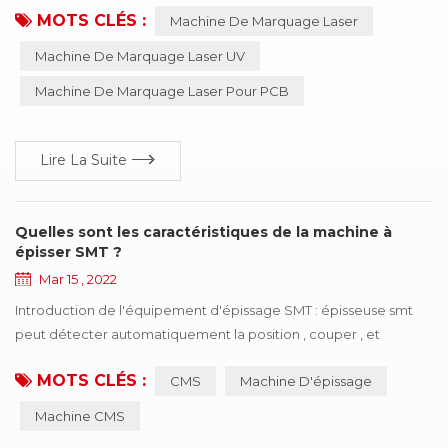
MOTS CLÉS :
Machine De Marquage Laser
gravure mécanique et l'edm. l'équipement est sans entretien,
sans réglage, fiable et ainsi de suite, particulièrement adapté à
Machine De Marquage Laser UV
la précision, profondeur, les exigences de douceur du domaine,
Machine De Marquage Laser Pour PCB
si largement utilisées dans l'indust...
Lire La Suite
Quelles sont les caractéristiques de la machine à
épisser SMT ?
Mar 15 , 2022
Introduction de l'équipement d'épissage SMT : épisseuse smt
peut détecter automatiquement la position , couper , et
connecter les deux rouleaux des mêmes spécifications avec la
MOTS CLÉS :
CMS
Machine D'épissage
bande . la machine de raccordement SMT est facile à utiliser ,
améliore considérablement la vitesse , économise de la main-
Machine CMS
d'œuvre et améliore l'efficacité de la consommation .