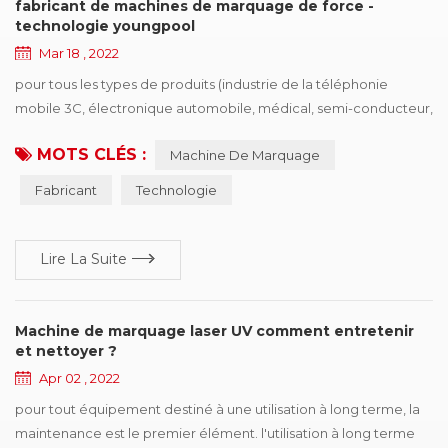
fabricant de machines de marquage de force -
technologie youngpool
Mar 18 , 2022
pour tous les types de produits (industrie de la téléphonie
mobile 3C, électronique automobile, médical, semi-conducteur,
etc.) de l'entreprise de traitement de la production, veulent
MOTS CLÉS :
Machine De Marquage
acheter des pilotes de dispositifs d'identification, le premier
point est le besoin des politiques et des réglementations, la
Fabricant
Technologie
seconde est d'améliorer la compétitivité des produits, gagner
plus de parts de marché, les...
Lire La Suite
Machine de marquage laser UV comment entretenir
et nettoyer ?
Apr 02 , 2022
pour tout équipement destiné à une utilisation à long terme, la
maintenance est le premier élément. l'utilisation à long terme