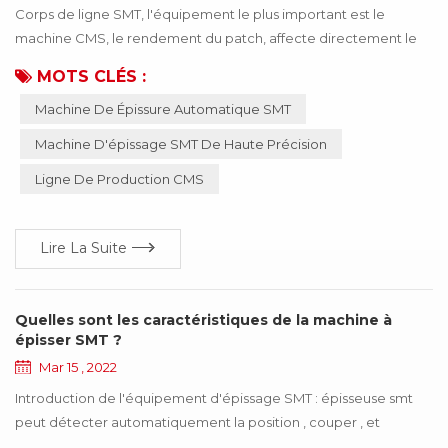
Corps de ligne SMT, l'équipement le plus important est le
machine CMS, le rendement du patch, affecte directement le
produit peut être utilisé ! Si le mauvais matériau ou un matériau
MOTS CLÉS :
inexact, entraînant un fonctionnement anormal de la machine
Machine De Épissure Automatique SMT
SMT, l'ensemble du produit cessera de fonctionner, ce qui
entraînera de nombreuses pertes pour l'entreprise, ces pertes
Machine D'épissage SMT De Haute Précision
peuvent être évitées grâce à la mise ...
Ligne De Production CMS
Lire La Suite
Quelles sont les caractéristiques de la machine à
épisser SMT ?
Mar 15 , 2022
Introduction de l'équipement d'épissage SMT : épisseuse smt
peut détecter automatiquement la position , couper , et
connecter les deux rouleaux des mêmes spécifications avec la