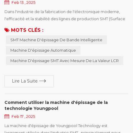
Feb 13 , 2025
Dans l'industrie de la fabrication de l'électronique moderne,
l'efficacité et la stabilité des lignes de production SMT (Surface
Mount Technology) sont les clés de la compétitivité d'une
MOTS CLÉS :
entreprise. Pour améliorer davantage le niveau
SMT Machine D'épissage De Bande Intelligente
d'automatisation de la production et réduire l'intervention
manuelle, Youngpool Technology a lancé une machine
Machine D'épissage Automatique
d'épissage à ruban intelligent SMT . Cet appareil est s...
Machine D'épissage SMT Avec Mesure De La Valeur LCR
Lire La Suite
Comment utiliser la machine d'épissage de la
technologie Youngpool
Feb 17 , 2025
La machine d'épissage de Youngpool Technology est
largement utilisée dans l'industrie SMT , principalement pour