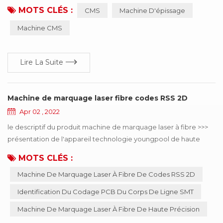
MOTS CLÉS :
CMS
Machine D'épissage
bande . la machine de raccordement SMT est facile à utiliser ,
améliore considérablement la vitesse , économise de la main-
Machine CMS
d'œuvre et améliore l'efficacité de la consommation .
professionnel pour la ligne de consommation au...
Lire La Suite
Machine de marquage laser fibre codes RSS 2D
Apr 02 , 2022
le descriptif du produit machine de marquage laser à fibre >>>
présentation de l'appareil technologie youngpool de haute
qualité machine de marquage laser à fibre , principalement
MOTS CLÉS :
utilisé dans identification de codage de carte PCB de corps de
Machine De Marquage Laser À Fibre De Codes RSS 2D
ligne de smt , peut choisir le codage en ligne ou hors ligne,
diamètre de point minimum du laser de 15μm, peut résoudre le
Identification Du Codage PCB Du Corps De Ligne SMT
téléphone mobile, l'élect...
Machine De Marquage Laser À Fibre De Haute Précision