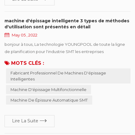
machine d'épissage intelligente 3 types de méthodes
d'utilisation sont présentés en détail
May 05 , 2022
bonjour à tous, La technologie YOUNGPOOL de toute la ligne
de planification pour l'industrie SMT les entreprises
d'automatisation, ont servi près d'une centaine d'entreprises,
MOTS CLÉS :
pour les lignes d'automatisation ont une connaissance et une
Fabricant Professionnel De Machines D'épissage
compréhension plus profondes, donc en 2007 ont commencé à
Intelligentes
développer la machine intelligente, passer pour améliorer en
permanence perfectionné et, à ce jour en 202...
Machine D'épissage Multifonctionnelle
Machine De Épissure Automatique SMT
Lire La Suite