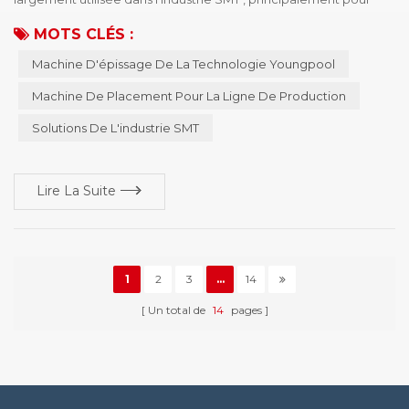
l'épissage automatique des bobines de bande sur le tireur de
MOTS CLÉS :
puce pour améliorer l'efficacité de la production. Voici les
Machine D'épissage De La Technologie Youngpool
étapes détaillées et les recommandations professionnelles pour
l'utilisation de la machine d'épissage de Youngpool Technology
Machine De Placement Pour La Ligne De Production
pour vous aider à fonctionner et à maint...
Solutions De L'industrie SMT
Lire La Suite
1
2
3
...
14
Un total de
14
pages