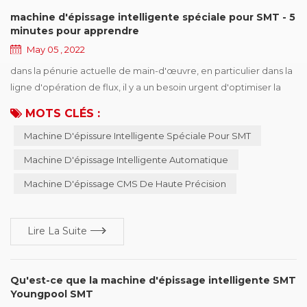
machine d'épissage intelligente spéciale pour SMT - 5
minutes pour apprendre
May 05 , 2022
dans la pénurie actuelle de main-d'œuvre, en particulier dans la
ligne d'opération de flux, il y a un besoin urgent d'optimiser la
ligne de production. la technologie YOUNGPOOL adhère à la
MOTS CLÉS :
mission de " rendre la fabrication électronique plus simple !" et
Machine D'épissure Intelligente Spéciale Pour SMT
fait des efforts continus pour le développement de l'industrie.
personne spéciale pour faire des choses spéciales est
Machine D'épissage Intelligente Automatique
l'ingéniosité! te...
Machine D'épissage CMS De Haute Précision
Lire La Suite
Qu'est-ce que la machine d'épissage intelligente SMT
Youngpool SMT