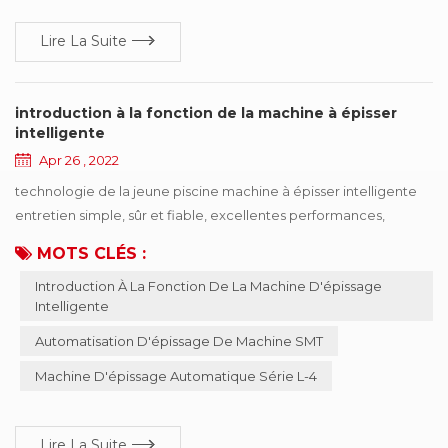
Lire La Suite
introduction à la fonction de la machine à épisser
intelligente
Apr 26 , 2022
technologie de la jeune piscine machine à épisser intelligente
entretien simple, sûr et fiable, excellentes performances,
fonctions complètes le processus d'automatisation de l'industrie
MOTS CLÉS :
smt continue d'évoluer, mais l'automatisation de l'alimentation
Introduction À La Fonction De La Machine D'épissage
des machines SMT a stagné. comment gérer scientifiquement
Intelligente
et systématiquement le travail de réception du matériel ?
comment réaliser les travaux d'al...
Automatisation D'épissage De Machine SMT
Machine D'épissage Automatique Série L-4
Lire La Suite