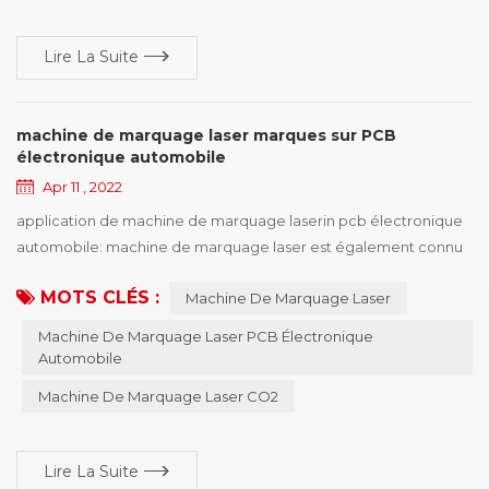
Lire La Suite
machine de marquage laser marques sur PCB
électronique automobile
Apr 11 , 2022
application de machine de marquage laserin pcb électronique
automobile: machine de marquage laser est également connu
sous le nom de machine de marquage laser , machine de
MOTS CLÉS :
Machine De Marquage Laser
codage laser, machine de marquage laser, machine de
marquage laser, machine de marquage laser, équipement de
Machine De Marquage Laser PCB Électronique
marquage laser et ainsi de suite, la machine de marquage laser
Automobile
a plusieurs types de machine, et les caractéristiques de...
Machine De Marquage Laser CO2
Lire La Suite