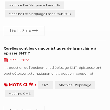
sans réglage, fiable et ainsi de suite, particulièrement adapté à
Machine De Marquage Laser UV
la précision, profondeur, les exigences de douceur du domaine,
Machine De Marquage Laser Pour PCB
si largement utilisées dans l'indust...
Lire La Suite
Quelles sont les caractéristiques de la machine à
épisser SMT ?
Mar 15 , 2022
Introduction de l'équipement d'épissage SMT : épisseuse smt
peut détecter automatiquement la position , couper , et
connecter les deux rouleaux des mêmes spécifications avec la
MOTS CLÉS :
CMS
Machine D'épissage
bande . la machine de raccordement SMT est facile à utiliser ,
améliore considérablement la vitesse , économise de la main-
Machine CMS
d'œuvre et améliore l'efficacité de la consommation .
professionnel pour la ligne de consommation au...