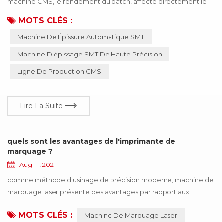
machine CMS, le rendement du patch, affecte directement le
produit peut être utilisé ! Si le mauvais matériau ou un matériau
MOTS CLÉS :
inexact, entraînant un fonctionnement anormal de la machine
Machine De Épissure Automatique SMT
SMT, l'ensemble du produit cessera de fonctionner, ce qui
entraînera de nombreuses pertes pour l'entreprise, ces pertes
Machine D'épissage SMT De Haute Précision
peuvent être évitées grâce à la mise ...
Ligne De Production CMS
Lire La Suite
quels sont les avantages de l'imprimante de
marquage ?
Aug 11 , 2021
comme méthode d'usinage de précision moderne, machine de
marquage laser présente des avantages par rapport aux
méthodes d'usinage traditionnelles telles que l'impression, la
MOTS CLÉS :
Machine De Marquage Laser
gravure mécanique et l'edm. l'équipement est sans entretien,