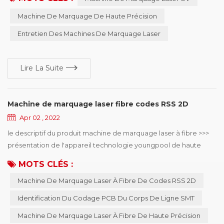
inspection réguliers doivent être effectués pour garantir la
Machine De Marquage De Haute Précision
précision de marquage de la machine de marquage et
Entretien Des Machines De Marquage Laser
prolonger la durée de vie de la machine. mach...
Lire La Suite
Machine de marquage laser fibre codes RSS 2D
Apr 02 , 2022
le descriptif du produit machine de marquage laser à fibre >>>
présentation de l'appareil technologie youngpool de haute
qualité machine de marquage laser à fibre , principalement
MOTS CLÉS :
utilisé dans identification de codage de carte PCB de corps de
Machine De Marquage Laser À Fibre De Codes RSS 2D
ligne de smt , peut choisir le codage en ligne ou hors ligne,
diamètre de point minimum du laser de 15μm, peut résoudre le
Identification Du Codage PCB Du Corps De Ligne SMT
téléphone mobile, l'élect...
Machine De Marquage Laser À Fibre De Haute Précision