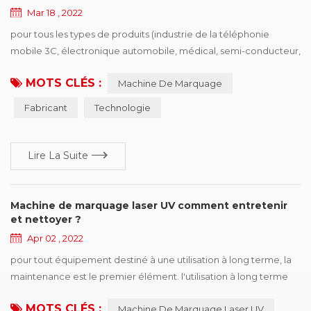
Mar 18 , 2022
pour tous les types de produits (industrie de la téléphonie
mobile 3C, électronique automobile, médical, semi-conducteur,
etc.) de l'entreprise de traitement de la production, veulent
MOTS CLÉS :
Machine De Marquage
acheter des pilotes de dispositifs d'identification, le premier
point est le besoin des politiques et des réglementations, la
Fabricant
Technologie
seconde est d'améliorer la compétitivité des produits, gagner
plus de parts de marché, les...
Lire La Suite
Machine de marquage laser UV comment entretenir
et nettoyer ?
Apr 02 , 2022
pour tout équipement destiné à une utilisation à long terme, la
maintenance est le premier élément. l'utilisation à long terme
de machine de marquage laser UV rendra la machine instable,
MOTS CLÉS :
Machine De Marquage Laser UV
sujette aux pannes. par conséquent, un entretien et une