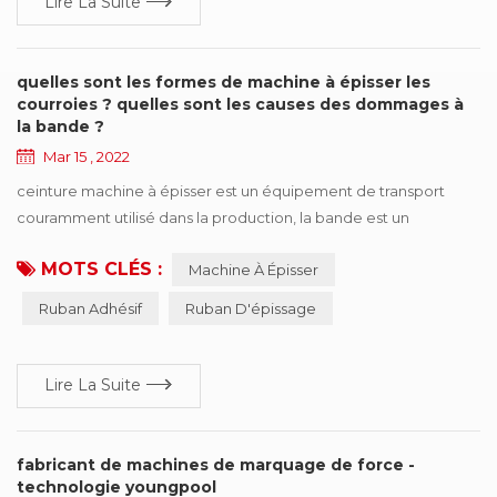
Lire La Suite
quelles sont les formes de machine à épisser les
courroies ? quelles sont les causes des dommages à
la bande ?
Mar 15 , 2022
ceinture machine à épisser est un équipement de transport
couramment utilisé dans la production, la bande est un
composant important, mais aussi l'une des pièces les plus
MOTS CLÉS :
Machine À Épisser
chères, une fois le ruban apparaît sous diverses formes de
dommages, affectera le fonctionnement efficace de la
Ruban Adhésif
Ruban D'épissage
production. cet article résume six types de formes courantes de
dommages, et propose des suggestions d'amélioration s...
Lire La Suite
fabricant de machines de marquage de force -
technologie youngpool